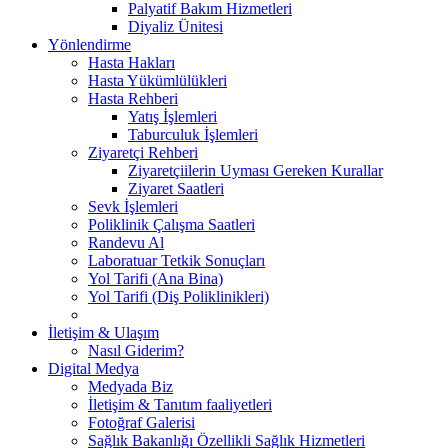
Palyatif Bakım Hizmetleri
Diyaliz Ünitesi
Yönlendirme
Hasta Hakları
Hasta Yükümlülükleri
Hasta Rehberi
Yatış İşlemleri
Taburculuk İşlemleri
Ziyaretçi Rehberi
Ziyaretçiilerin Uyması Gereken Kurallar
Ziyaret Saatleri
Sevk İşlemleri
Poliklinik Çalışma Saatleri
Randevu Al
Laboratuar Tetkik Sonuçları
Yol Tarifi (Ana Bina)
Yol Tarifi (Diş Poliklinikleri)
İletişim & Ulaşım
Nasıl Giderim?
Digital Medya
Medyada Biz
İletişim & Tanıtım faaliyetleri
Fotoğraf Galerisi
Sağlık Bakanlığı Özellikli Sağlık Hizmetleri