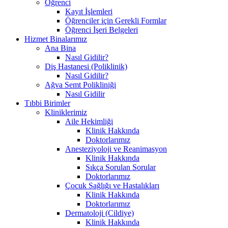
Öğrenci
Kayıt İşlemleri
Öğrenciler için Gerekli Formlar
Öğrenci İşeri Belgeleri
Hizmet Binalarımız
Ana Bina
Nasıl Gidilir?
Diş Hastanesi (Poliklinik)
Nasıl Gidilir?
Ağva Semt Polikliniği
Nasıl Gidilir
Tıbbi Birimler
Kliniklerimiz
Aile Hekimliği
Klinik Hakkında
Doktorlarımız
Anesteziyoloji ve Reanimasyon
Klinik Hakkında
Sıkça Sorulan Sorular
Doktorlarımız
Çocuk Sağlığı ve Hastalıkları
Klinik Hakkında
Doktorlarımız
Dermatoloji (Cildiye)
Klinik Hakkında