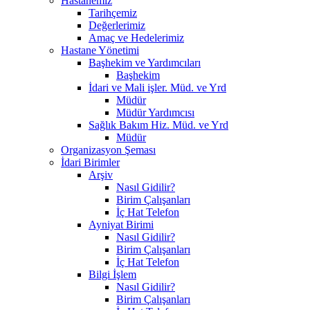
Hastanemiz
Tarihçemiz
Değerlerimiz
Amaç ve Hedelerimiz
Hastane Yönetimi
Başhekim ve Yardımcıları
Başhekim
İdari ve Mali işler. Müd. ve Yrd
Müdür
Müdür Yardımcısı
Sağlık Bakım Hiz. Müd. ve Yrd
Müdür
Organizasyon Şeması
İdari Birimler
Arşiv
Nasıl Gidilir?
Birim Çalışanları
İç Hat Telefon
Ayniyat Birimi
Nasıl Gidilir?
Birim Çalışanları
İç Hat Telefon
Bilgi İşlem
Nasıl Gidilir?
Birim Çalışanları