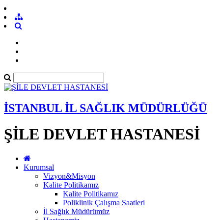
İSTANBUL İL SAĞLIK MÜDÜRLÜĞÜ
ŞİLE DEVLET HASTANESİ
Kurumsal
Vizyon&Misyon
Kalite Politikamız
Kalite Politikamız
Poliklinik Çalışma Saatleri
İl Sağlık Müdürümüz