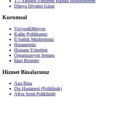
1-7 Ağustos Emzirme Haftası Bilgilendirme
Dünya Diyabet Günü
Kurumsal
Vizyon&Misyon
Kalite Politikamız
İl Sağlık Müdürümüz
Hastanemiz
Hastane Yönetimi
Organizasyon Şeması
İdari Birimler
Hizmet Binalarımız
Ana Bina
Diş Hastanesi (Poliklinik)
Ağva Semt Polikliniği